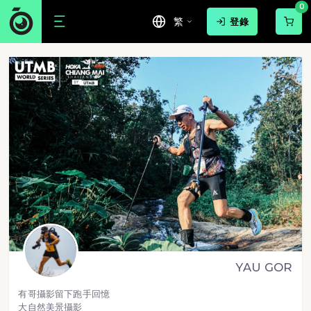
0
繁
登錄
YAU GOR
有哥攝影留下跑手回憶
大自然美景攝影