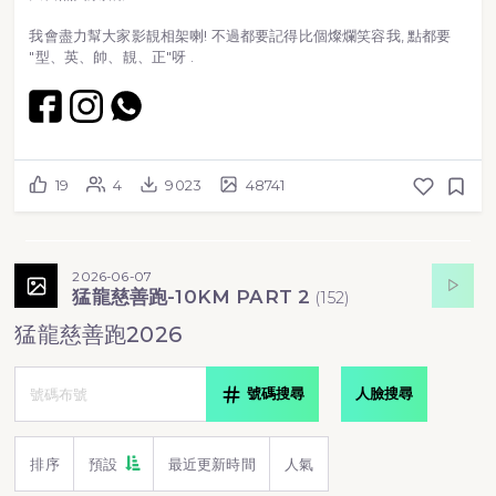
我會盡力幫大家影靚相架喇! 不過都要記得比個燦爛笑容我, 點都要
"型、英、帥、靚、正"呀 .
19
4
9023
48741
2026-06-07
猛龍慈善跑-10KM PART 2
(
152
)
猛龍慈善跑2026
號碼搜尋
人臉搜尋
排序
預設
最近更新時間
人氣