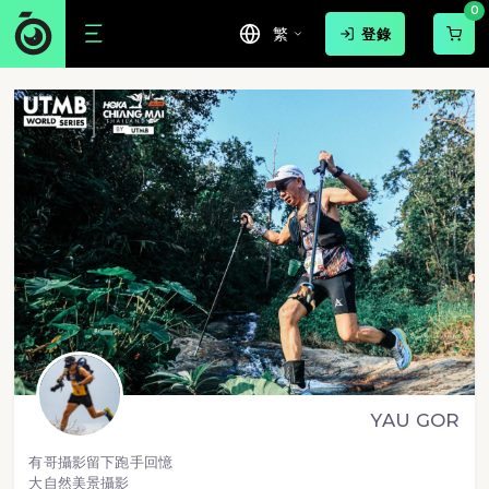
0
繁
登錄
YAU GOR
有哥攝影留下跑手回憶
大自然美景攝影