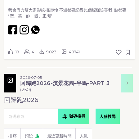
我會盡力幫大家影靚相架喇! 不過都要記得比個燦爛笑容我, 點都要
"型、英、帥、靚、正"呀 .
19
4
9023
48741
2026-07-05
回歸跑2026-濱景花園-半馬-PART 3
(
250
)
回歸跑2026
號碼搜尋
人臉搜尋
排序
預設
最近更新時間
人氣