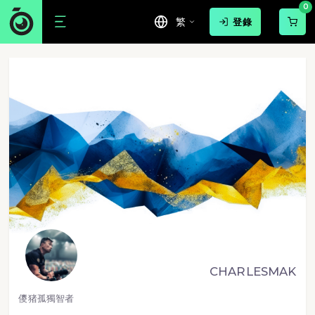
0
繁
登錄
CHARLESMAK
儍猪孤獨智者