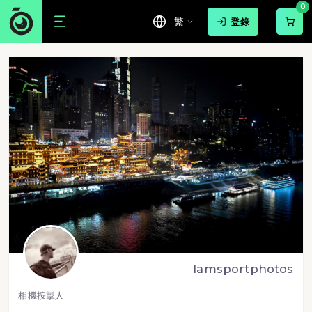
0
繁
登錄
lamsportphotos
相機按掣人