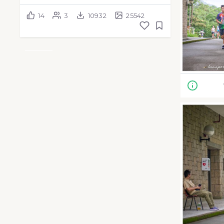
14
3
10932
25542