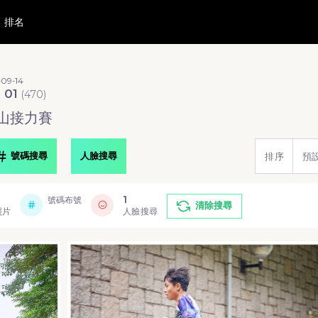
排名
09-14
t 01
(
470
)
山接力賽
號碼搜尋
人臉搜尋
排序
預
1
號碼布號
清除搜尋
照片
人臉搜尋