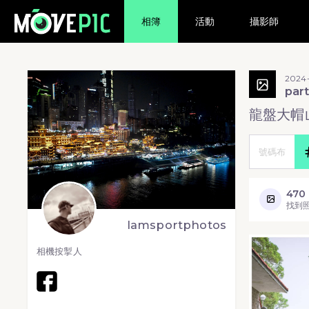
相簿
活動
攝影師
2024-
par
龍盤大帽
470
找到
lamsportphotos
相機按掣人