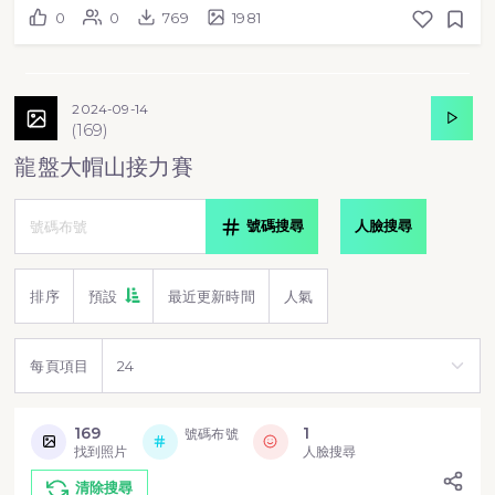
0
0
769
1981
2024-09-14
(
169
)
龍盤大帽山接力賽
號碼搜尋
人臉搜尋
排序
預設
最近更新時間
人氣
每頁項目
169
1
號碼布號
找到照片
人臉搜尋
清除搜尋