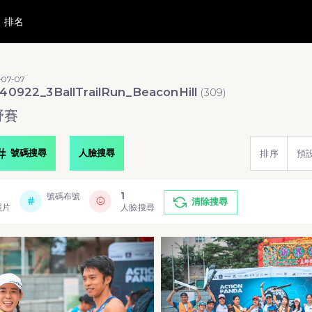
排名
-07-07
40922_3BallTrailRun_BeaconHill
(
309
)
野賽
號碼搜尋
人臉搜尋
排序
預
1
號碼布號
清除搜尋
照片
人臉搜尋