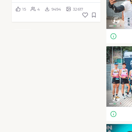
15
4
9494
32617