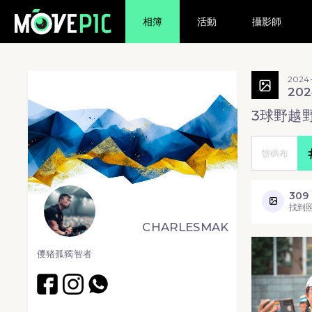
相簿
活動
攝影師
2024
202
3球野越
309
找到
CHARLESMAK
儍猪孤獨智者