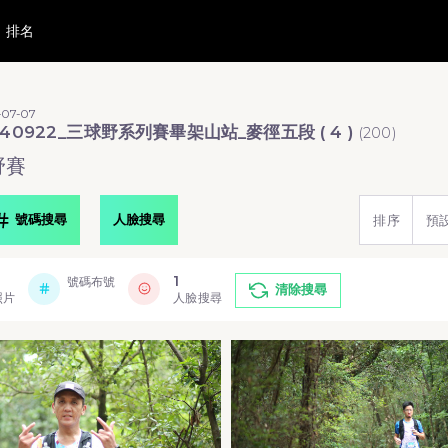
排名
-07-07
240922_三球野系列賽畢架山站_麥徑五段 ( 4 )
(
200
)
野賽
號碼搜尋
人臉搜尋
排序
預
1
號碼布號
清除搜尋
照片
人臉搜尋