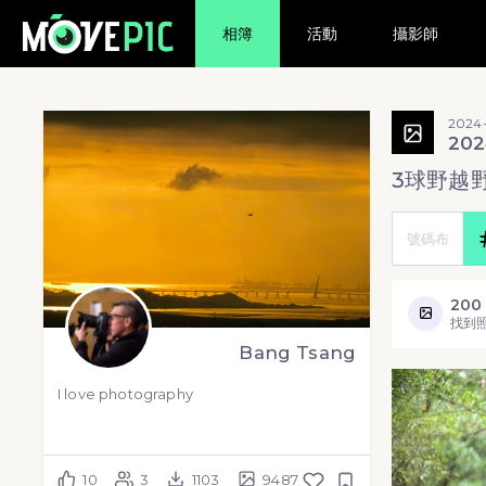
相簿
活動
攝影師
2024
20
3球野越
200
找到
Bang Tsang
I love photography
10
3
1103
9487