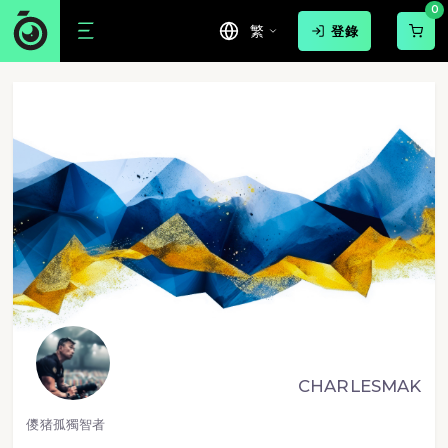
0
繁
登錄
CHARLESMAK
儍猪孤獨智者