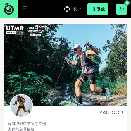
0
繁
登錄
YAU GOR
有哥攝影留下跑手回憶
大自然美景攝影