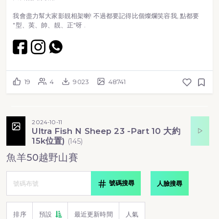
我會盡力幫大家影靚相架喇! 不過都要記得比個燦爛笑容我, 點都要
"型、英、帥、靚、正"呀 .
19
4
9023
48741
2024-10-11
Ultra Fish N Sheep 23 -Part 10 大約
15k位置)
(
145
)
魚羊50越野山賽
號碼搜尋
人臉搜尋
排序
預設
最近更新時間
人氣