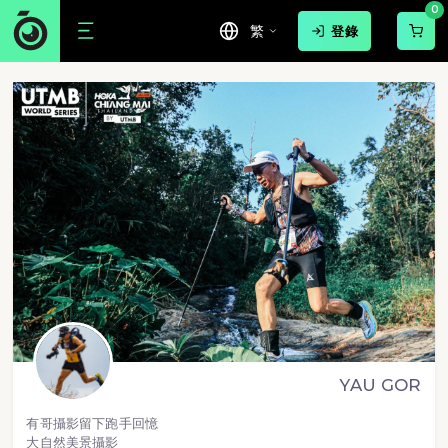
0
繁
登錄
YAU GOR
有哥攝影留下跑手回憶
大自然美景攝影