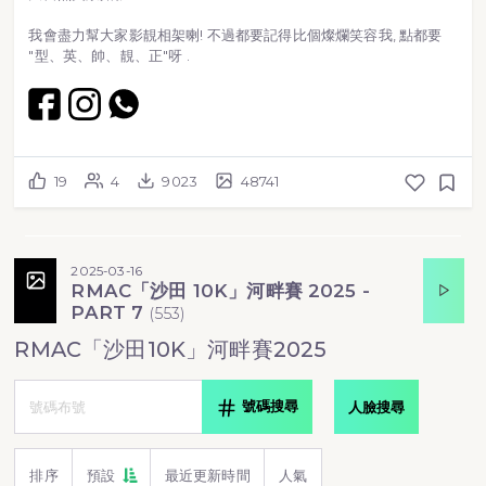
我會盡力幫大家影靚相架喇! 不過都要記得比個燦爛笑容我, 點都要
"型、英、帥、靚、正"呀 .
19
4
9023
48741
2025-03-16
RMAC「沙田 10K」河畔賽 2025 -
PART 7
(
553
)
RMAC「沙田10K」河畔賽2025
號碼搜尋
人臉搜尋
排序
預設
最近更新時間
人氣