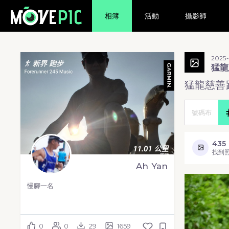
相簿
活動
攝影師
2025-
猛龍慈
猛龍慈善跑
435
找到
Ah Yan
慢腳一名
0
0
29
1659