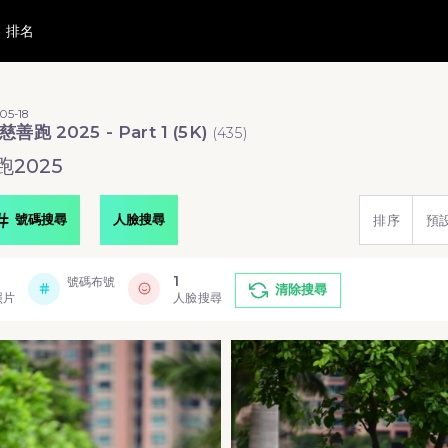
排名
05-18
善跑 2025 - Part 1 (5K)
(
435
)
2025
號碼搜尋
人臉搜尋
排序
預
1
號碼布號
清除搜尋
照片
人臉搜尋