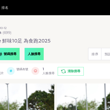
排名
10-12
m
(
699
)
e 鮮味10足 為食跑2025
號碼搜尋
人臉搜尋
排序
預
1
號碼布號
清除搜尋
照片
人臉搜尋