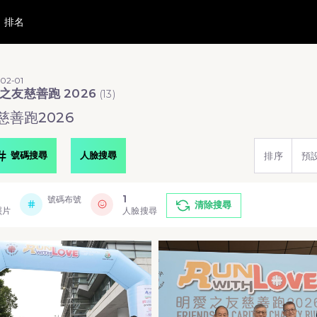
排名
02-01
之友慈善跑 2026
(
13
)
善跑2026
號碼搜尋
人臉搜尋
排序
預
1
號碼布號
清除搜尋
照片
人臉搜尋