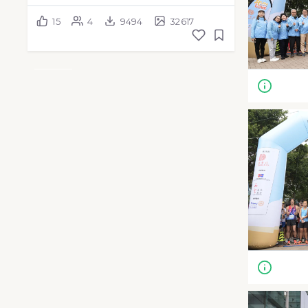
15
4
9494
32617