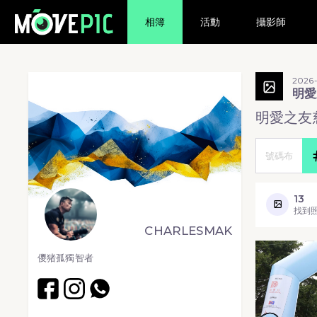
相簿
活動
攝影師
2026-
明愛
明愛之友慈
13
找到
CHARLESMAK
儍猪孤獨智者