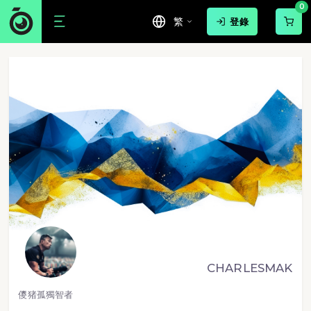
0
繁
登錄
CHARLESMAK
儍猪孤獨智者