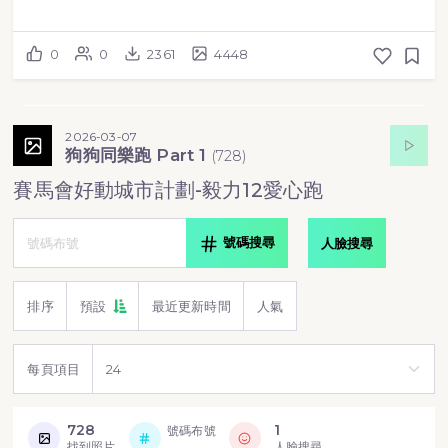
0
0
2361
4448
2026-03-07
狗狗同樂跑 Part 1
(
728
)
賽馬會好動城市計劃-毅力12愛心跑
號碼搜尋
人臉搜尋
排序
預設
最近更新時間
人氣
每頁項目
728
1
號碼布號
找到照片
人臉搜尋