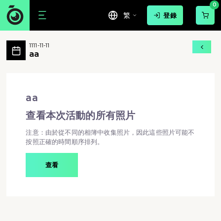
0
繁
登錄
aa 活動相簿 MovePic
1111-11-11
aa 所有相片
aa
aa - aa
aa
查看本次活動的所有照片
注意：由於從不同的相簿中收集照片，因此這些照片可能不
按照正確的時間順序排列。
查看