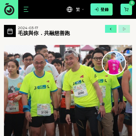
0
繁
登錄
毛孩與你．共融慈善跑 活動相簿 Move
2024-03-17
香港傷健共融網絡自 2011 年起，致力
毛孩與你．共融慈善跑
毛孩與你．共融慈善跑 - 香港傷健共融網絡自 