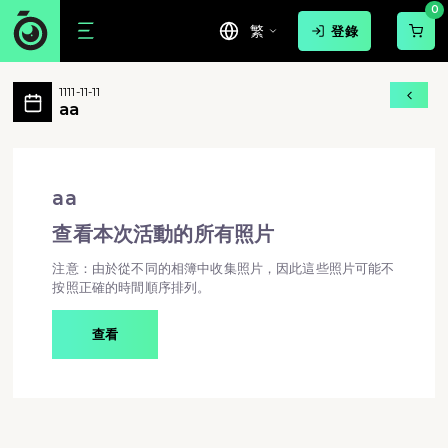
0
繁
登錄
aa 活動相簿 MovePic
1111-11-11
aa 所有相片
aa
aa - aa
aa
查看本次活動的所有照片
注意：由於從不同的相簿中收集照片，因此這些照片可能不
按照正確的時間順序排列。
查看