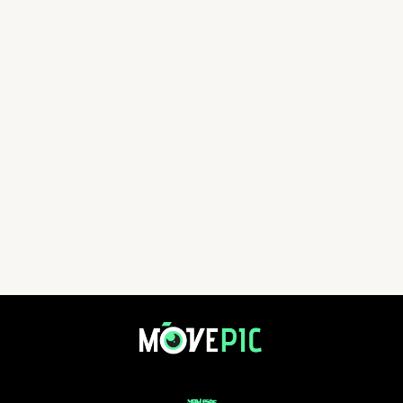
20240922_三球野系列賽畢架山站_麥徑五段 | 活動相簿 | MovePic - 運