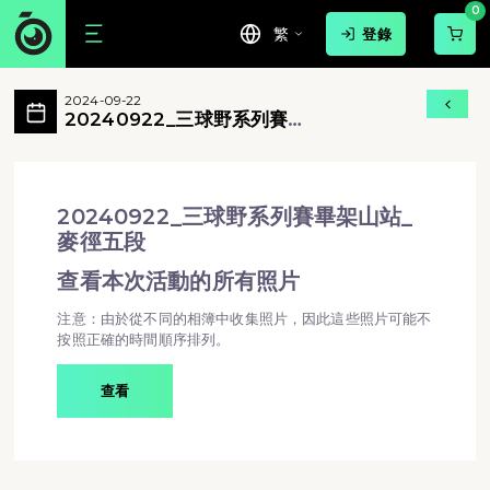
0
繁
登錄
20240922_三球野系列賽畢架山站_麥
2024-09-22
20240922_三球野系列賽畢架山站_麥徑五段
20240922_三球野系列賽畢
架山站_麥徑五段
20240922_三球野系列賽畢架山站_麥徑五段 - 
20240922_三球野系列賽畢架山站_
麥徑五段
查看本次活動的所有照片
注意：由於從不同的相簿中收集照片，因此這些照片可能不
按照正確的時間順序排列。
查看