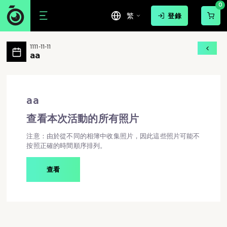
0
繁
登錄
aa 活動相簿 MovePic
1111-11-11
aa 所有相片
aa
aa - aa
aa
查看本次活動的所有照片
注意：由於從不同的相簿中收集照片，因此這些照片可能不
按照正確的時間順序排列。
查看