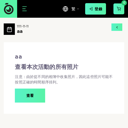
0
繁
登錄
aa 活動相簿 MovePic
1111-11-11
aa 所有相片
aa
aa - aa
aa
查看本次活動的所有照片
注意：由於從不同的相簿中收集照片，因此這些照片可能不
按照正確的時間順序排列。
查看