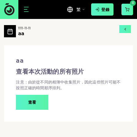
0
繁
登錄
aa 活動相簿 MovePic
1111-11-11
aa 所有相片
aa
aa - aa
aa
查看本次活動的所有照片
注意：由於從不同的相簿中收集照片，因此這些照片可能不
按照正確的時間順序排列。
查看