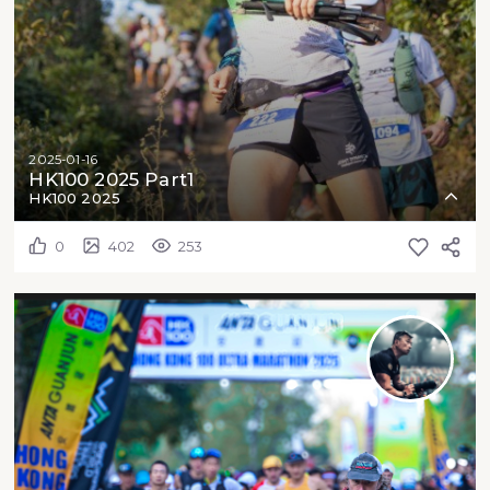
2025-01-16
HK100 2025 Part1
HK100 2025
0
402
253