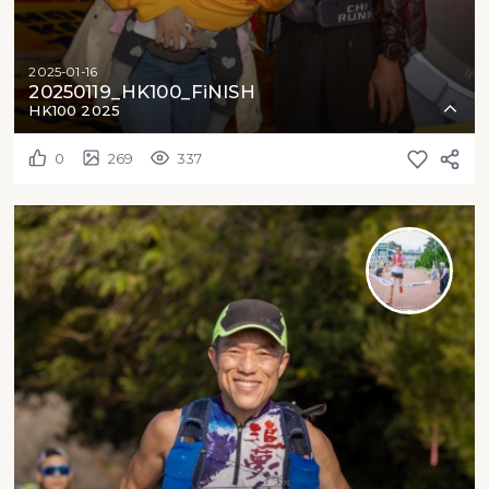
2025-01-16
20250119_HK100_FiNISH
HK100 2025
0
269
337