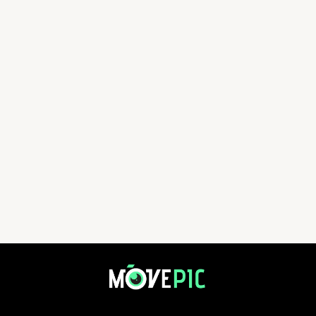
熊本跑2025 | 活動相簿 | MovePic - 運動相片, 活動照片搜尋平台