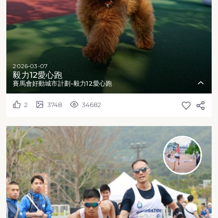
2026-03-07
毅力12愛心跑
賽馬會好動城市計劃-毅力12愛心跑
2
3748
34682