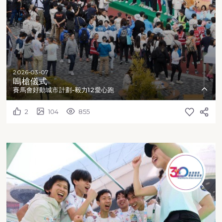
2026-03-07
嗚槍儀式
賽馬會好動城市計劃-毅力12愛心跑
2
104
855