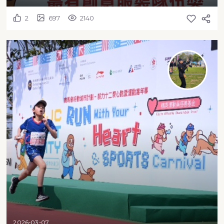
2
697
2140
2026-03-07