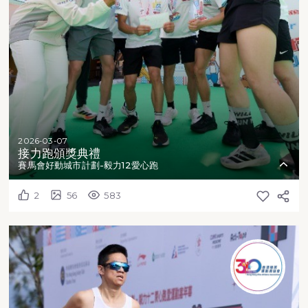
2026-03-07
接力跑頒獎典禮
賽馬會好動城市計劃-毅力12愛心跑
2
56
583