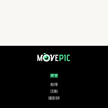
賽馬會好動城市計劃-毅力12愛心跑 | 活動相簿 | MovePic - 運動相片, 活動
瀏覽
相簿
活動
攝影師