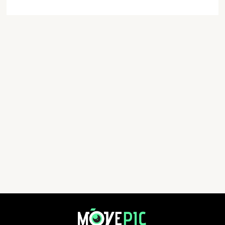
黃崖關馬拉松2026 | 活動相簿 | MovePic - 運動相片, 活動照片搜尋平台