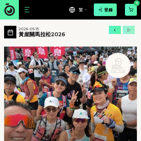
0
繁
登錄
黃崖關馬拉松2026 活動相簿 MovePi
2026-05-15
黃崖關長城國際馬拉松創辦於1999年，是
黃崖關馬拉松2026
黃崖關馬拉松2026 - 黃崖關長城國際馬拉松