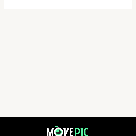
Run2gather環台單車團2026 | 活動相簿 | MovePic - 運動相片, 活動照片