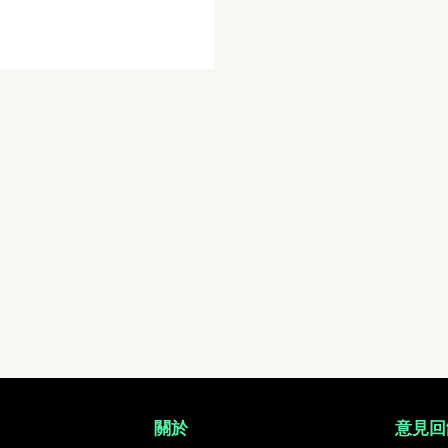
運動相片, 活動照片搜尋平台
關於
意見回