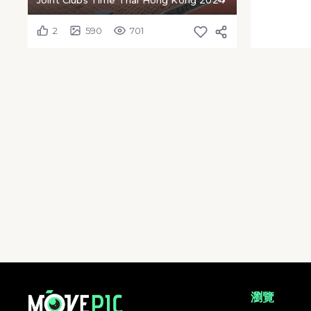
Joint Clubs Time Trial Hong Kong 2024
2
590
701
Joint Clubs Time Trial Hong Kong 2024 | 活動相簿 | MovePic - 
瀏覽