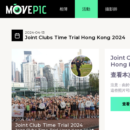
相簿
活動
攝影師
Joint Clubs Time Trial Hong K
Joint Clubs Time Trial Hong Kong 2
2024-04-13
Joint Clubs Time Trial Hong Kong 2024
Joint Clubs Time Trial Hong Kong 2024 - Jo
Joint 
Hong 
查看本
注意：由於
這些照片可
查看
2024-04-13
Joint Club Time Trial 2024