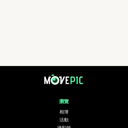
3球野 柏架山段 2026 | 活動相簿 | MovePic - 運動相片, 活動照片搜尋平台
瀏覽
相簿
活動
攝影師