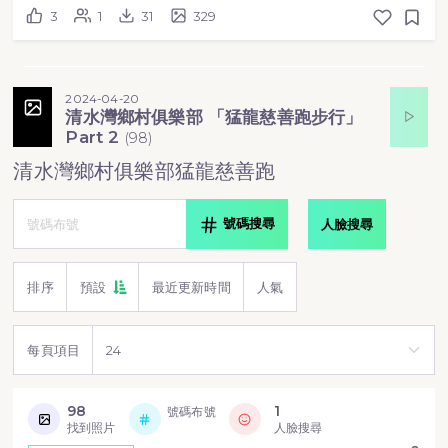
3
1
31
329
2024-04-20
清水灣鄉村俱樂部 「猛龍慈善跑步行」
Part 2
(
98
)
清水灣鄉村俱樂部猛龍慈善跑
號碼搜尋
人臉搜尋
排序
預設
最近更新時間
人氣
每頁項目
98
1
號碼布號
找到照片
人臉搜尋