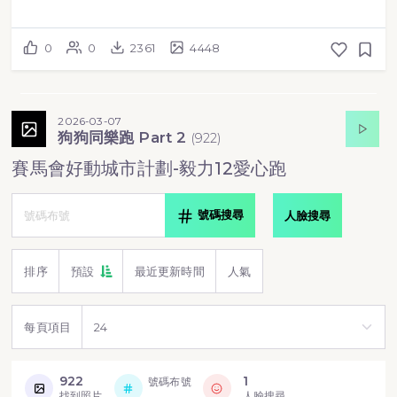
0
0
2361
4448
2026-03-07
狗狗同樂跑 Part 2
(
922
)
賽馬會好動城市計劃-毅力12愛心跑
號碼搜尋
人臉搜尋
排序
預設
最近更新時間
人氣
每頁項目
922
1
號碼布號
找到照片
人臉搜尋