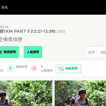
排名
-04-26
1KM PART 3 (12:21-12:38)
(
350
)
之衛奕信徑
號碼搜尋
人臉搜尋
排序
預
1
號碼布號
清除搜尋
照片
人臉搜尋