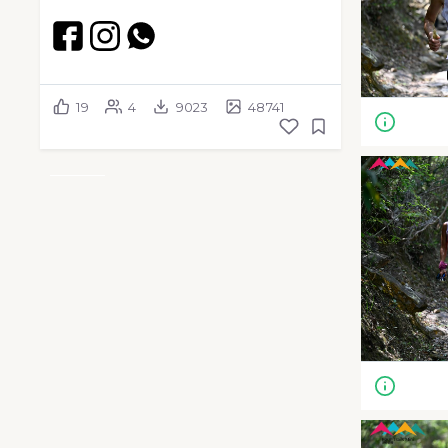
19
4
9023
48741