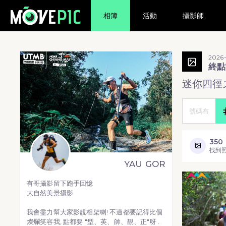
相簿
活動
攝影師
2026
終點前
迷你四徑
350
找到
YAU GOR
有哥攝影留下跑手回憶
大自然美景攝影
我會盡力幫大家影靚相架喇! 不過都要記得比個
燦爛笑容我, 點都要 "型、英、帥、靚、正"呀 .