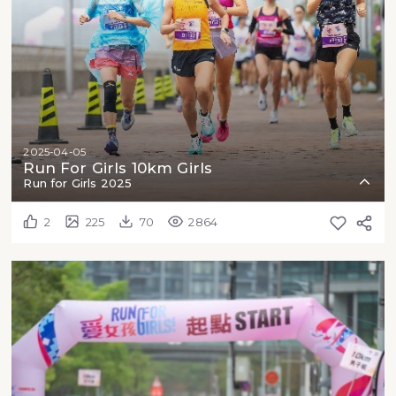
2025-04-05
Run For Girls 10km Girls
Run for Girls 2025
2
225
70
2864