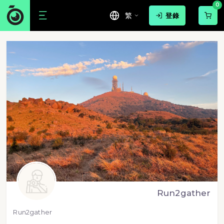
0
繁
登錄
Run2gather
Run2gather