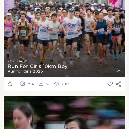
2025-04-05
Run For Girls 10km Boy
Run for Girls 2025
1
394
52
3017