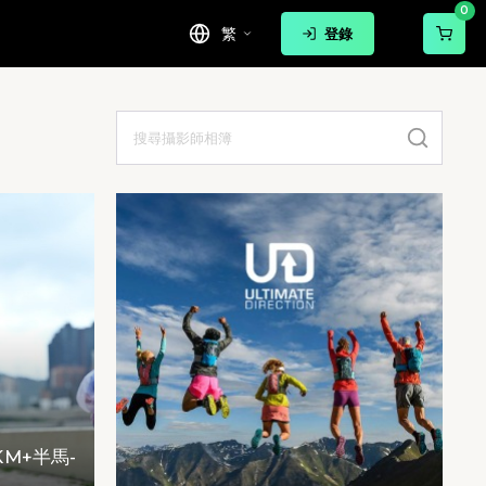
0
繁
登錄
KM+半馬-