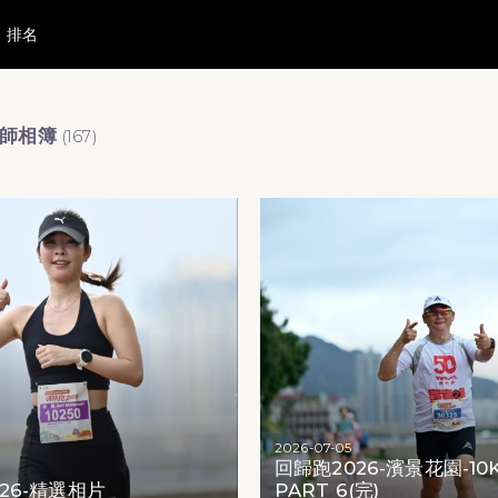
排名
影師相簿
(
167
)
2026-07-05
回歸跑2026-濱景花園-10
26-精選相片
PART 6(完)