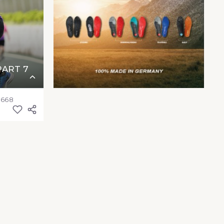
ART 7
3668