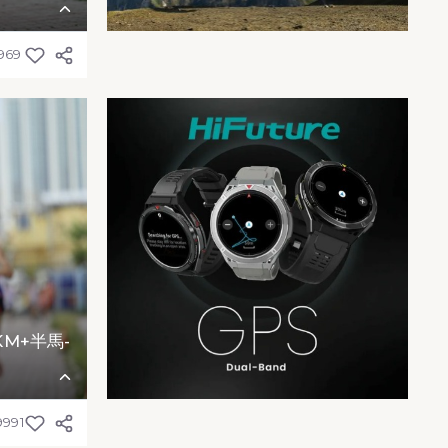
969
KM+半馬-
9991