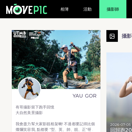
相簿
活動
攝影師
攝
YAU GOR
有哥攝影留下跑手回憶
大自然美景攝影
我會盡力幫大家影靚相架喇! 不過都要記得比個
2026-07-05
回歸跑20
燦爛笑容我, 點都要 "型、英、帥、靚、正"呀 .