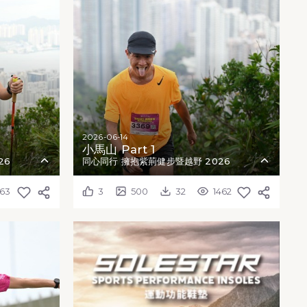
2026-06-14
小馬山 Part 1
26
同心同行 擁抱紫荊健步暨越野 2026
63
3
500
32
1462