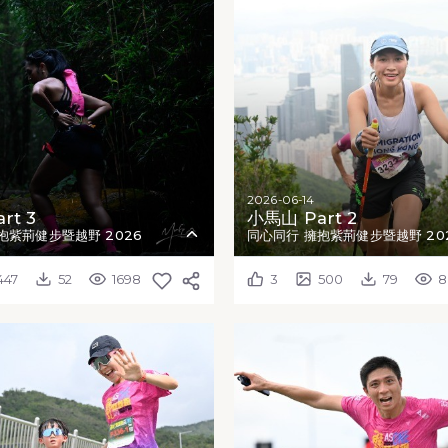
2026-06-14
rt 3
小馬山 Part 2
抱紫荊健步暨越野 2026
同心同行 擁抱紫荊健步暨越野 20
447
52
1698
3
500
79
8