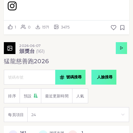
1
0
1571
3475
2026-06-07
頒獎台
(
161
)
猛龍慈善跑2026
號碼搜尋
人臉搜尋
排序
預設
最近更新時間
人氣
每頁項目
161
1
號碼布號