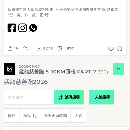
我會盡力幫大家影靚相架喇! 不過都要記得比個燦爛笑容我, 點都要
"型、英、帥、靚、正"呀 .
19
4
9023
48741
2026-06-07
猛龍慈善跑-5-10KM回程 PART 7
(
530
)
猛龍慈善跑2026
號碼搜尋
人臉搜尋
排序
預設
最近更新時間
人氣