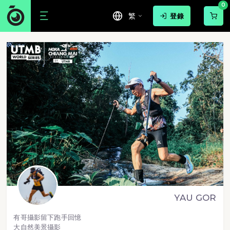
0
繁
登錄
YAU GOR
有哥攝影留下跑手回憶
大自然美景攝影