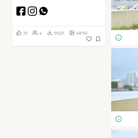
19
4
9023
48741