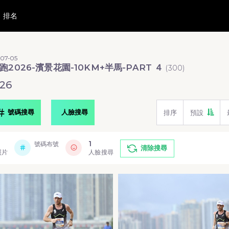
排名
07-05
跑2026-濱景花園-10KM+半馬-PART ４
(
300
)
26
號碼搜尋
人臉搜尋
排序
預設
1
號碼布號
清除搜尋
照片
人臉搜尋