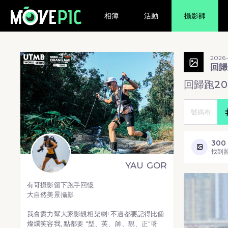
相簿
活動
攝影師
2026-
回歸
回歸跑20
300
找到
YAU GOR
有哥攝影留下跑手回憶
大自然美景攝影
我會盡力幫大家影靚相架喇! 不過都要記得比個
燦爛笑容我, 點都要 "型、英、帥、靚、正"呀 .