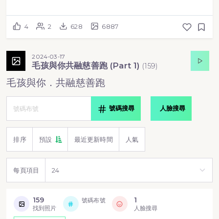
4
2
628
6887
2024-03-17
毛孩與你共融慈善跑 (Part 1)
(
159
)
毛孩與你．共融慈善跑
號碼搜尋
人臉搜尋
排序
預設
最近更新時間
人氣
每頁項目
159
1
號碼布號
找到照片
人臉搜尋