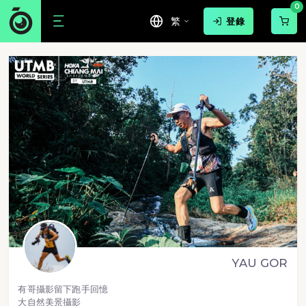
0
繁
登錄
YAU GOR
有哥攝影留下跑手回憶
大自然美景攝影