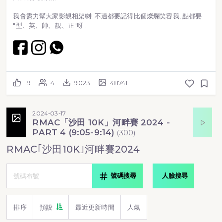
我會盡力幫大家影靚相架喇! 不過都要記得比個燦爛笑容我, 點都要
"型、英、帥、靚、正"呀 .
19
4
9023
48741
2024-03-17
RMAC「沙田 10K」河畔賽 2024 -
PART 4 (9:05-9:14)
(
300
)
RMAC｢沙田10K｣河畔賽2024
號碼搜尋
人臉搜尋
排序
預設
最近更新時間
人氣