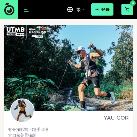
0
繁
登錄
YAU GOR
有哥攝影留下跑手回憶
大自然美景攝影