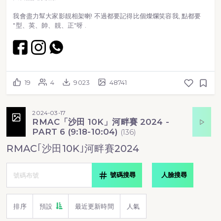
我會盡力幫大家影靚相架喇! 不過都要記得比個燦爛笑容我, 點都要
"型、英、帥、靚、正"呀 .
19
4
9023
48741
2024-03-17
RMAC「沙田 10K」河畔賽 2024 -
PART 6 (9:18-10:04)
(
136
)
RMAC｢沙田10K｣河畔賽2024
號碼搜尋
人臉搜尋
排序
預設
最近更新時間
人氣