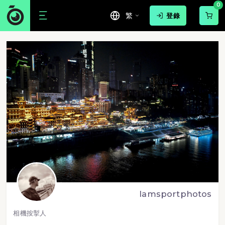
0
繁
登錄
lamsportphotos
相機按掣人