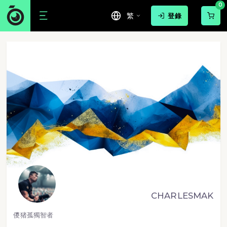
0
繁
登錄
CHARLESMAK
儍猪孤獨智者