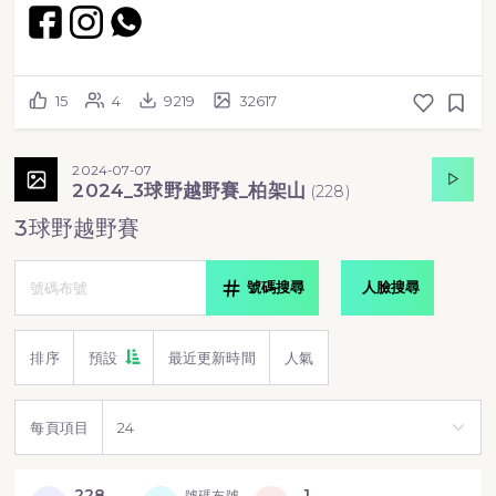
15
4
9219
32617
2024-07-07
2024_3球野越野賽_柏架山
(
228
)
3球野越野賽
號碼搜尋
人臉搜尋
排序
預設
最近更新時間
人氣
每頁項目
228
1
號碼布號