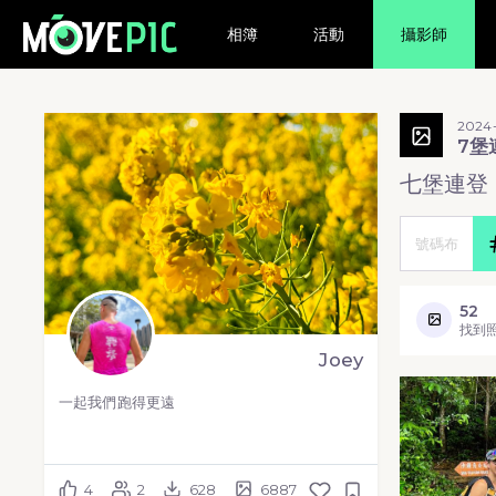
相簿
活動
攝影師
2024-
7堡
七堡連登
52
找到
Joey
一起我們跑得更遠
4
2
628
6887