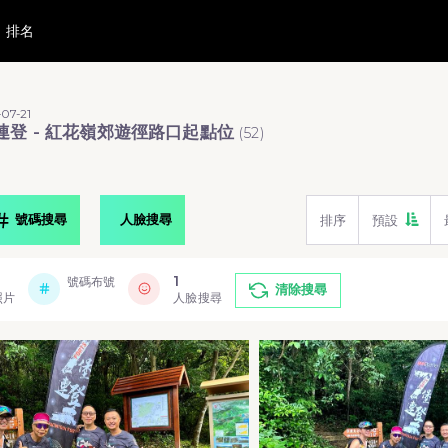
排名
07-21
連登 - 紅花嶺郊遊徑路口起點位
(
52
)
號碼搜尋
人臉搜尋
排序
預設
1
號碼布號
清除搜尋
照片
人臉搜尋