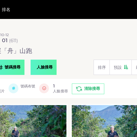
排名
10-12
t 01
(
611
)
外展「舟」山跑
號碼搜尋
人臉搜尋
排序
預設
1
號碼布號
清除搜尋
照片
人臉搜尋