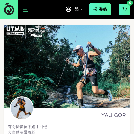
0
繁
登錄
YAU GOR
有哥攝影留下跑手回憶
大自然美景攝影