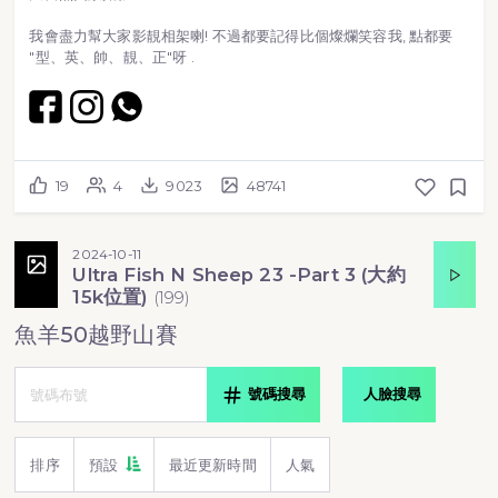
我會盡力幫大家影靚相架喇! 不過都要記得比個燦爛笑容我, 點都要
"型、英、帥、靚、正"呀 .
19
4
9023
48741
2024-10-11
Ultra Fish N Sheep 23 -Part 3 (大約
15k位置)
(
199
)
魚羊50越野山賽
號碼搜尋
人臉搜尋
排序
預設
最近更新時間
人氣