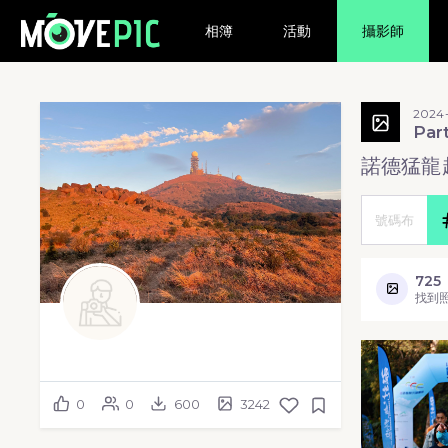
相簿
活動
攝影師
2024-
Par
諾德猛龍
725
找到
0
0
600
3242