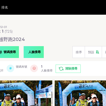
排名
12-01
t 1
(
725
)
越野跑2024
號碼搜尋
人臉搜尋
排序
預設
1
號碼布號
清除搜尋
照片
人臉搜尋