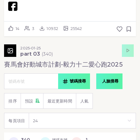
14
3
10932
25542
2025-01-25
part 03
(
340
)
賽馬會好動城市計劃-毅力十二愛心跑2025
號碼搜尋
人臉搜尋
排序
預設
最近更新時間
人氣
每頁項目
340
1
號碼布號