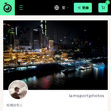
0
繁
登錄
lamsportphotos
相機按掣人