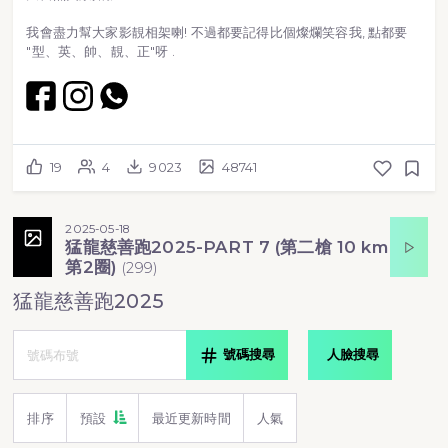
我會盡力幫大家影靚相架喇! 不過都要記得比個燦爛笑容我, 點都要
"型、英、帥、靚、正"呀 .
19
4
9023
48741
2025-05-18
猛龍慈善跑2025-PART 7 (第二槍 10 km
第2圈)
(
299
)
猛龍慈善跑2025
號碼搜尋
人臉搜尋
排序
預設
最近更新時間
人氣