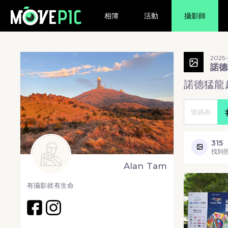
相簿
活動
攝影師
2025-
諾德
諾德猛龍越
315
找到
Alan Tam
有攝影就有生命