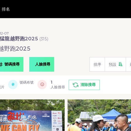
排名
12-07
猛龍越野跑2025
(
315
)
野跑2025
號碼搜尋
人臉搜尋
排序
預設
1
號碼布號
清除搜尋
照片
人臉搜尋