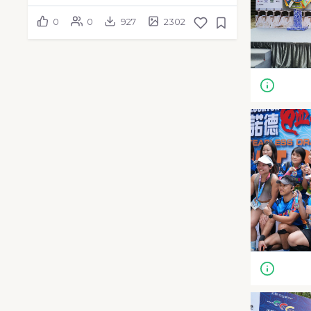
0
0
927
2302